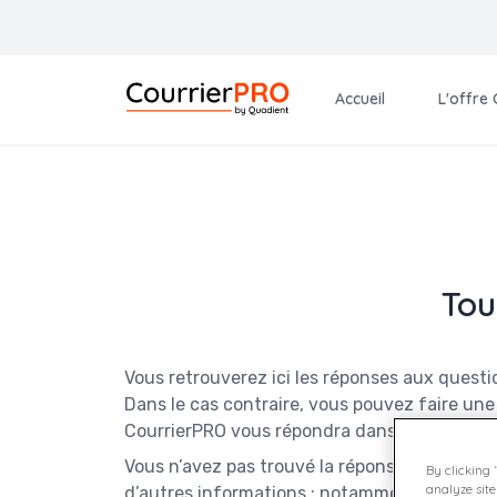
Accueil
L'offre
Tou
Vous retrouverez ici les réponses aux questi
Dans le cas contraire, vous pouvez faire une
CourrierPRO vous répondra dans les plus bref
Vous n’avez pas trouvé la réponse à votre q
By clicking 
analyze site
d’autres informations ; notamment, si vous ê