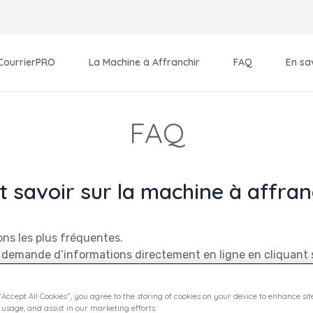
 CourrierPRO
La Machine à Affranchir
FAQ
En sa
FAQ
t savoir sur la machine à affran
ons les plus fréquentes.
 demande d’informations directement en ligne en cliquant sur
s délais.
uestion ? Nous vous invitons également à consulter la page 
“Accept All Cookies”, you agree to the storing of cookies on your device to enhance sit
 usage, and assist in our marketing efforts.
tes déjà Client CourrierPRO.